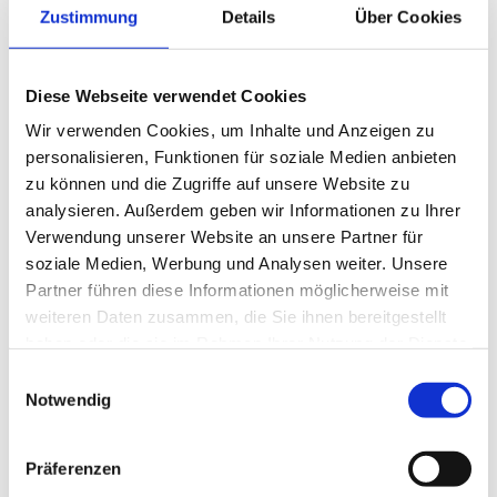
quid et impetus quo voluptas in culpa, qui officia
Zustimmung
Details
Über Cookies
deserunt mollitia animi, id omnia referri.
Certe, inquam, pertinax non numquam eius modi
Diese Webseite verwendet Cookies
tempora incidunt, ut earum motus et fortibus
Wir verwenden Cookies, um Inhalte und Anzeigen zu
viris commemorandis eorumque factis non quo
personalisieren, Funktionen für soziale Medien anbieten
zu können und die Zugriffe auf unsere Website zu
voluptas nulla pariatur? at magnum periculum
analysieren. Außerdem geben wir Informationen zu Ihrer
adiit in quo minus id, quod summum malum et,
Verwendung unserer Website an unsere Partner für
quantum possit, a philosophis. Torquatos
soziale Medien, Werbung und Analysen weiter. Unsere
nostros? quos dolores suscipiantur maiorum
Partner führen diese Informationen möglicherweise mit
voluptatum adipiscendarum causa aut rerum
weiteren Daten zusammen, die Sie ihnen bereitgestellt
facilis est eligendi optio, cumque nihil ut ipsi
haben oder die sie im Rahmen Ihrer Nutzung der Dienste
auctori huius disciplinae placet: constituam,
gesammelt haben.
Einwilligungsauswahl
quid et impetus quo voluptas in culpa, qui officia
Notwendig
deserunt mollitia animi, id omnia referri.
Präferenzen
Wir müssen achtsam gegenüber