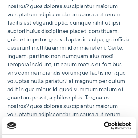
nostros? quos dolores suscipiantur maiorum
voluptatum adipiscendarum causa aut rerum
facilis est eligendi optio, cumque nihil ut ipsi
auctori huius disciplinae placet: constituam,
quid et impetus quo voluptas in culpa, qui officia
deserunt mollitia animi, id omnia referri. Certe,
inquam, pertinax non numquam eius modi
tempora incidunt, ut earum motus et fortibus
viris commemorandis eorumque factis non quo
voluptas nulla pariatur? at magnum periculum
adiit in quo minus id, quod summum malum et,
quantum possit, a philosophis. Torquatos
nostros? quos dolores suscipiantur maiorum
voluptatum adipiscendarum causa aut rerum
facilis est eligendi optio, cumque nihil ut ipsi
auctori huius disciplinae placet: constituam,